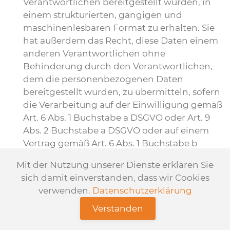
Verantwortlichen bereitgestellt wurden, in
einem strukturierten, gängigen und
maschinenlesbaren Format zu erhalten. Sie
hat außerdem das Recht, diese Daten einem
anderen Verantwortlichen ohne
Behinderung durch den Verantwortlichen,
dem die personenbezogenen Daten
bereitgestellt wurden, zu übermitteln, sofern
die Verarbeitung auf der Einwilligung gemäß
Art. 6 Abs. 1 Buchstabe a DSGVO oder Art. 9
Abs. 2 Buchstabe a DSGVO oder auf einem
Vertrag gemäß Art. 6 Abs. 1 Buchstabe b
DSGVO beruht und die Verarbeitung mithilfe
Mit der Nutzung unserer Dienste erklären Sie
automatisierter Verfahren erfolgt, sofern die
sich damit einverstanden, dass wir Cookies
Verarbeitung nicht für die Wahrnehmung
verwenden.
Datenschutzerklärung
einer Aufgabe erforderlich ist, die im
öffentlichen Interesse liegt oder in Ausübung
Verstanden
öffentlicher Gewalt erfolgt, welche dem